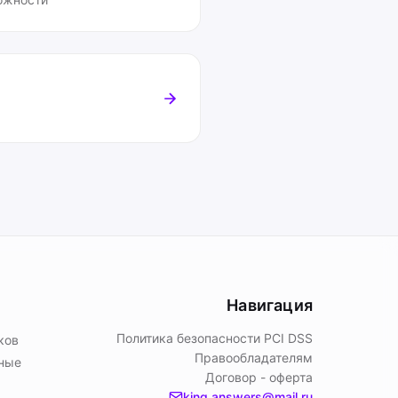
Навигация
Политика безопасности PСI DSS
ков
Правообладателям
ьные
Договор - оферта
king.answers@mail.ru