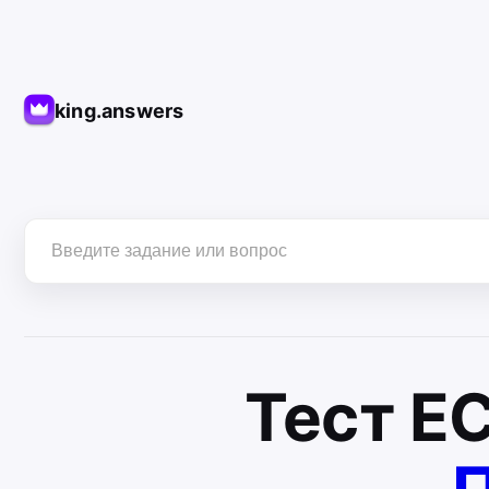
king.answers
Тест
Е