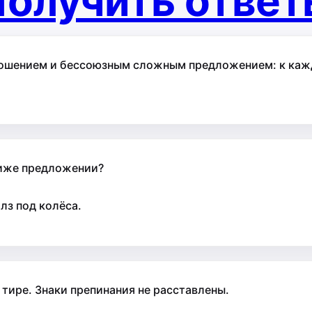
олучить отве
ошением и бессоюзным сложным предложением: к кажд
ниже предложении?
лз под колёса.
тире. Знаки препинания не расставлены.