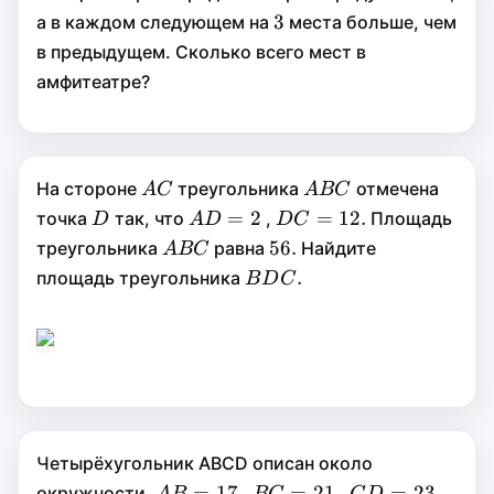
3
3
3
а в каждом следующем на
места больше, чем
в предыдущем. Сколько всего мест в
амфитеатре?
AC
ABC
На стороне
треугольника
отмечена
A
C
A
BC
A
C
A
BC
D
AD=2
=
DC=12.
=
=
2
=
12.
точка
так, что
,
Площадь
D
A
D
D
C
D
A
D
D
C
ABC
56.
56.
2
56.
12.
треугольника
равна
Найдите
A
BC
A
BC
BDC.
.
.
площадь треугольника
B
D
C
B
D
C
Четырёхугольник ABCD описан около
AB=17
=
BC=21
=
CD=23.
=
=
17
=
21
=
23.
окружности,
,
,
A
B
BC
C
D