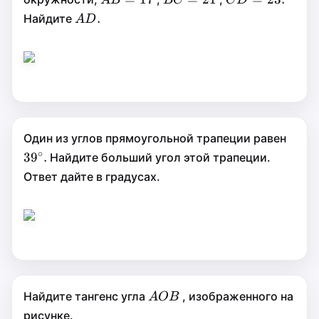
A
B
BC
C
D
AD.
.
.
17
21
23.
Найдите
A
D
A
D
∘
39^\
3
9
.
Один из углов прямоугольной трапеции равен
∘
3
9
.
Найдите больший угол этой трапеции.
Ответ дайте в градусах.
AOB
Найдите тангенс угла
, изображенного на
A
OB
A
OB
рисунке.