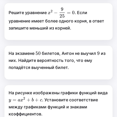
9
2
x^2-
−
x
2
−
=
0.
Решите уравнение
Если
x
25
9
\dfrac
=
уравнение имеет более одного корня, в ответ
25
{9}
запишите меньший из корней.
0.
{25}=0.
50
50
9
9
50
9
На экзамене
билетов, Антон не выучил
из
них. Найдите вероятность того, что ему
попадётся выученный билет.
На рисунке изображены графики функций вида
2
y=ax^2+b+c.
=
=
+
+
.
Установите соответствие
y
y
a
x
b
c
2
+
между графиками функций и знаками
a
x
коэффициентов.
+
b