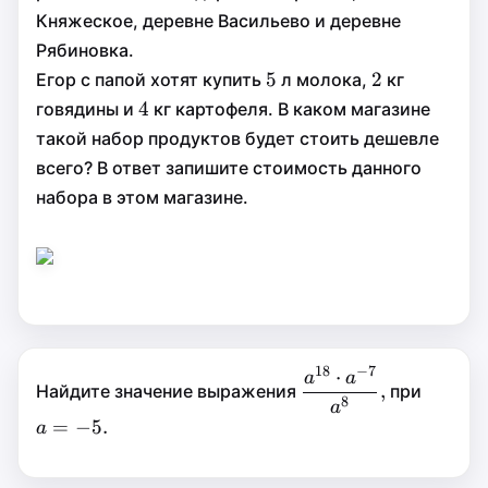
Княжеское, деревне Васильево и деревне
Рябиновка.
5
5
2
2
5
2
Егор с папой хотят купить
л молока,
кг
4
4
4
говядины и
кг картофеля. В каком магазине
такой набор продуктов будет стоить дешевле
всего? В ответ запишите стоимость данного
набора в этом магазине.
18
−
7
18
−
7
⋅
⋅
\dfrac
a=-5.
=
a
a
a
a
a
,
Найдите значение выражения
при
,
8
{a^{18}\cdot
a
−
5.
8
a
=
−
5.
a
a^{-7}}
{a^8},