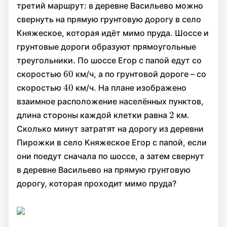
третий маршрут: в деревне Васильево можно
свернуть на прямую грунтовую дорогу в село
Княжеское, которая идёт мимо пруда. Шоссе и
грунтовые дороги образуют прямоугольные
треугольники. По шоссе Егор с папой едут со
60
60
60
скоростью
км/ч, а по грунтовой дороге – со
40
40
40
скоростью
км/ч. На плане изображено
взаимное расположение населённых пунктов,
2
2
2
длина стороны каждой клетки равна
км.
Сколько минут затратят на дорогу из деревни
Пирожки в село Княжеское Егор с папой, если
они поедут сначала по шоссе, а затем свернут
в деревне Васильево на прямую грунтовую
дорогу, которая проходит мимо пруда?