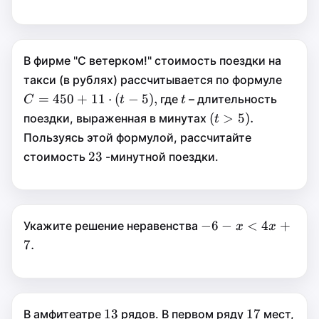
.
c
В фирме "С ветерком!" стоимость поездки на
C=45
=
такси (в рублях) рассчитывается по формуле
C
t
5),
=
450
+
11
⋅
(
−
5
)
,
450
где
– длительность
t
C
t
t
(t>5).
(
>
(
>
5
)
.
поездки, выраженная в минутах
11
⋅
t
t
5
)
.
Пользуясь этой формулой, рассчитайте
(
−
t
23
23
23
стоимость
-минутной поездки.
5
)
,
-6-
−
6
−
−
6
−
<
4
+
Укажите решение неравенства
x
x
x<4x+7.
<
7.
x
4
+
x
7.
13
13
17
17
13
17
В амфитеатре
рядов. В первом ряду
мест,