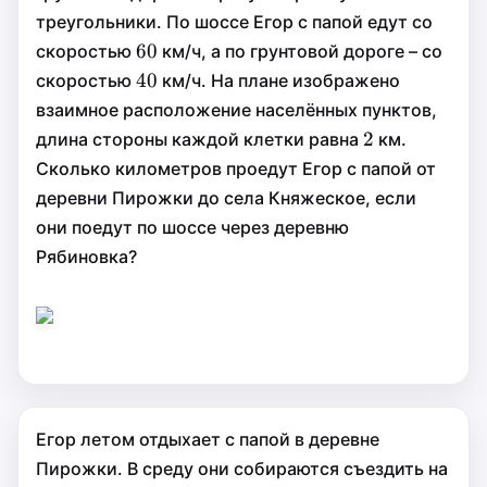
треугольники. По шоссе Егор с папой едут со
60
60
60
скоростью
км/ч, а по грунтовой дороге – со
40
40
40
скоростью
км/ч. На плане изображено
взаимное расположение населённых пунктов,
2
2
2
длина стороны каждой клетки равна
км.
Сколько километров проедут Егор с папой от
деревни Пирожки до села Княжеское, если
они поедут по шоссе через деревню
Рябиновка?
Егор летом отдыхает с папой в деревне
Пирожки. В среду они собираются съездить на