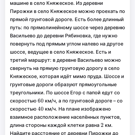
машине в село Княжеское. Из деревни
Пирожки в село Княжеское можно проехать по
прямой грунтовой дороге. Есть более длинный
путь: по прямолинейному шоссе через деревню
Васильево до деревни Рябиновка, где нужно
повернуть под прямым углом налево на другое
шоссе, ведущее в село Княжеское. Есть и
третий маршрут: в деревне Васильево можно
свернуть на прямую грунтовую дорогу в село
Княжеское, которая идёт мимо пруда. Шоссе и
грунтовые дороги образуют прямоугольные
треугольники. По шоссе Егор с папой едут со
60
60
60
скоростью
км/ч, а по грунтовой дороге – со
40
40
40
скоростью
км/ч. На плане изображено
взаимное расположение населённых пунктов,
2
2
2
длина стороны каждой клетки равна
км.
Найдите расстояние от деревни Пирожки до