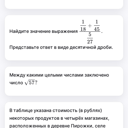
1
1
1
1
\dfrac
+
+
18
45
18
45
{\dfrac{1}
.
Найдите значение выражения
.
5
5
{18}+\dfrac
27
27
{1} {45}}
Представьте ответ в виде десятичной дроби.
{\dfrac {5}
{27}}.
Между какими целыми числами заключено
\sqrt
57
?
57
?
число
{57}?
В таблице указана стоимость (в рублях)
некоторых продуктов в четырёх магазинах,
расположенных в деревне Пирожки, селе