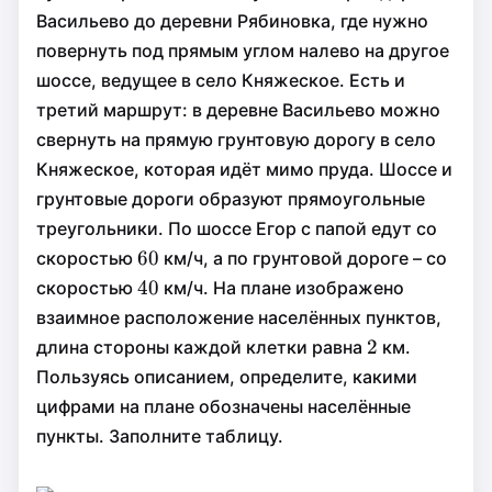
Васильево до деревни Рябиновка, где нужно
повернуть под прямым углом налево на другое
шоссе, ведущее в село Княжеское. Есть и
третий маршрут: в деревне Васильево можно
свернуть на прямую грунтовую дорогу в село
Княжеское, которая идёт мимо пруда. Шоссе и
грунтовые дороги образуют прямоугольные
треугольники. По шоссе Егор с папой едут со
60
60
60
скоростью
км/ч, а по грунтовой дороге – со
40
40
40
скоростью
км/ч. На плане изображено
взаимное расположение населённых пунктов,
2
2
2
длина стороны каждой клетки равна
км.
Пользуясь описанием, определите, какими
цифрами на плане обозначены населённые
пункты. Заполните таблицу.