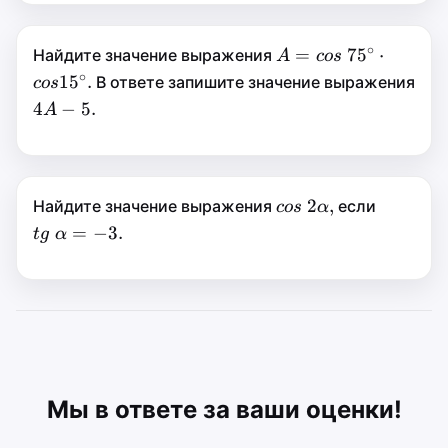
∘
A=cos\
=
=
7
5
⋅
Найдите значение выражения
A
A
cos
∘
∘
75^\circ\cdot{co
1
5
.
7
5
⋅
В ответе запишите значение выражения
cos
cos
4A-
4
−
∘
4
−
5.
A
1
5
.
A
cos
5.
5.
cos\
2
,
tg\
=
2
,
Найдите значение выражения
если
cos
α
t
g
α
cos
α
2\alpha,
\alpha
=
−
3.
−
3.
t
g
α
Мы в ответе за ваши оценки!