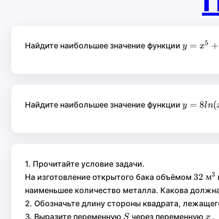
П
5
y=x^5
=
=
+
Найдите наибольшее значение функции
y
y
x
5
50x
+
x
3
15
−
x
50
x
y=8ln(
=
=
8
(
Найдите наибольшее значение функции
y
y
l
n
8
(
l
n
x
7
)
−
8
+
x
3
1. Прочитайте условие задачи.
3
32\t
32
м
32
м
На изготовление открытого бака объёмом
м}^3
наименьшее количество металла. Какова должна
2. Обозначьте длину стороны квадрата, лежаще
S
x
3. Выразите переменную
через переменную
S
x
S
x