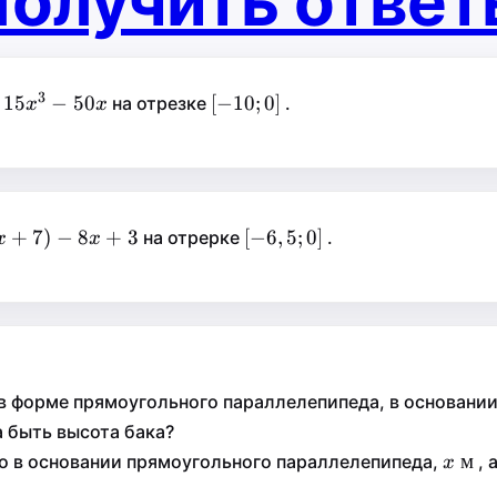
олучить отве
3
+15x^3-
[-10;0]
[
−
10
;
0
]
15
−
50
[
−
10
;
0
]
на отрезке
.
x
x
x+7)-8x+3
[-6,5;0]
[
−
6
,
5
;
0
]
+
7
)
−
8
+
3
[
−
6
,
5
;
0
]
на отреpке
.
x
x
+
3
ext{
в форме прямоугольного параллелепипеда, в основании 
 быть высота бака?
x\te
м
м
го в основании прямоугольного параллелепипеда,
, 
x
x
м}