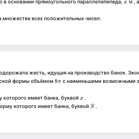
x\te
м
м
го в основании прямоугольного параллелепипеда,
, 
x
x
м}
а множестве всех положительных чисел.
 подорожала жесть, идущая на производство банок. Эк
8\pi
8
8
ческой формы объёмом
с наименьшими возможными за
π
π
x
у которого имеет банка, буквой
.
x
x
S
орму которого имеет банка, буквой
.
S
S