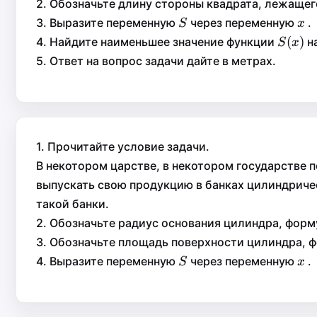
2. Обозначьте длину стороны квадрата, лежаще
S
x
3. Выразите переменную
через переменную
.
S
x
S
x
S(x)
(
)
(
)
4. Найдите наименьшее значение функции
н
S
x
S
x
5. Ответ на вопрос задачи дайте в метрах.
1. Прочитайте условие задачи.
В некотором царстве, в некотором государстве
выпускать свою продукцию в банках цилиндри
такой банки.
2. Обозначьте радиус основания цилиндра, форм
3. Обозначьте площадь поверхности цилиндра, ф
S
x
4. Выразите переменную
через переменную
.
S
x
S
x