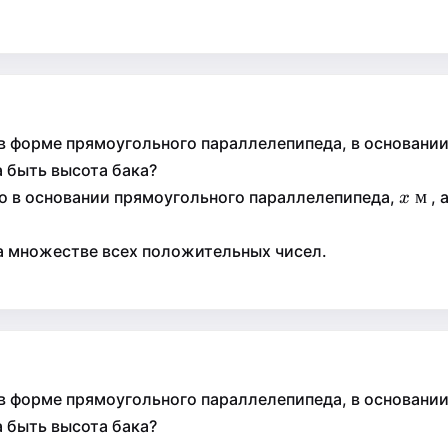
3
ext{
в форме прямоугольного параллелепипеда, в основании 
 быть высота бака?
x\te
м
м
го в основании прямоугольного параллелепипеда,
, 
x
x
м}
а множестве всех положительных чисел.
3
ext{
в форме прямоугольного параллелепипеда, в основании 
 быть высота бака?