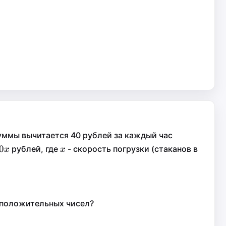
суммы вычитается 40 рублей за каждый час
0x
0
x
0
рублей, где
- скорость погрузки (стаканов в
x
x
x
x
 положительных чисел?