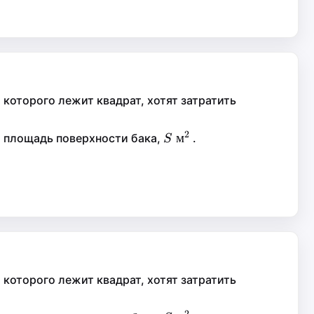
которого лежит квадрат, хотят затратить
2
2
xt{
S\text{
м
м
а площадь поверхности бака,
.
S
S
м}^2
которого лежит квадрат, хотят затратить
2
2