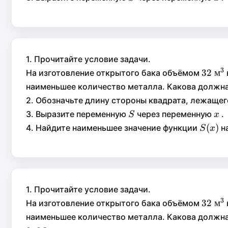
1. Прочитайте условие задачи.
3
32\t
32
м
32
м
На изготовление открытого бака объёмом
м}^3
наименьшее количество металла. Какова должна
2. Обозначьте длину стороны квадрата, лежаще
S
x
3. Выразите переменную
через переменную
.
S
x
S
x
S(x)
(
)
(
)
4. Найдите наименьшее значение функции
н
S
x
S
x
1. Прочитайте условие задачи.
3
32\t
32
м
32
м
На изготовление открытого бака объёмом
м}^3
наименьшее количество металла. Какова должна