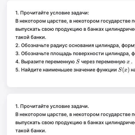
1. Прочитайте условие задачи:
В некотором царстве, в некотором государстве
выпускать свою продукцию в банках цилиндри
такой банки.
2. Обозначьте радиус основания цилиндра, форм
3. Обозначьте площадь поверхности цилиндра, ф
S
x
4. Выразите переменную
через переменную
.
S
x
S
x
S(x)
(
)
(
)
5. Найдите наименьшее значение функции
н
S
x
S
x
1. Прочитайте условие задачи.
В некотором царстве, в некотором государстве
выпускать свою продукцию в банках цилиндри
такой банки.