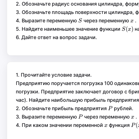
2. Обозначьте радиус основания цилиндра, форм
3. Обозначьте площадь поверхности цилиндра, ф
S
x
4. Выразите переменную
через переменную
.
S
x
S
x
S(x)
(
)
(
)
5. Найдите наименьшее значение функции
н
S
x
S
x
6. Дайте ответ на вопрос задачи.
1. Прочитайте условие задачи.
Предприятию поручается погрузка 100 одинаковы
погрузки. Предприятие заключает договор с бри
час). Найдите наибольшую прибыль предприятия
P
2. Обозначьте прибыль предприятия
рублей.
P
P
P
x
3. Выразите переменную
через переменную
.
P
x
P
x
x
P(
(
4. При каком значении переменной
функция
x
P
x
P