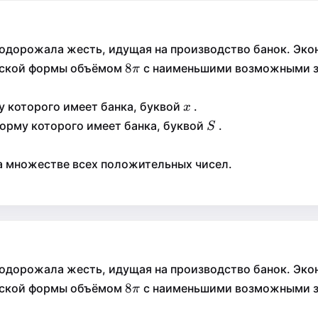
 подорожала жесть, идущая на производство банок. Эк
8\pi
8
8
ческой формы объёмом
с наименьшими возможными за
π
π
x
у которого имеет банка, буквой
.
x
x
S
орму которого имеет банка, буквой
.
S
S
а множестве всех положительных чисел.
 подорожала жесть, идущая на производство банок. Эк
8\pi
8
8
ческой формы объёмом
с наименьшими возможными за
π
π