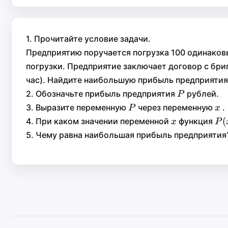
1. Прочитайте условие задачи.
Предприятию поручается погрузка 100 одинаковы
погрузки. Предприятие заключает договор с бри
час). Найдите наибольшую прибыль предприятия
P
2. Обозначьте прибыль предприятия
рублей.
P
P
P
x
3. Выразите переменную
через переменную
.
P
x
P
x
x
P(
(
4. При каком значении переменной
функция
x
P
x
P
5. Чему равна наибольшая прибыль предприятия?