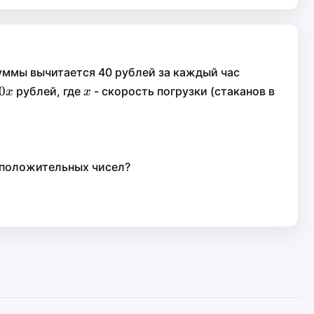
суммы вычитается 40 рублей за каждый час
0x
0
x
0
рублей, где
- скорость погрузки (стаканов в
x
x
x
x
 положительных чисел?