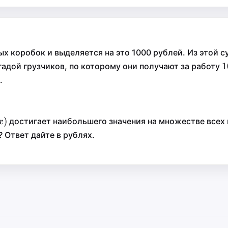
х коробок и выделяется на это 1000 рублей. Из этой 
1
1
1
гадой грузчиков, по которому они получают за работу
.
x)
(
)
)
достигает наибольшего значения на множестве всех
x
x
 Ответ дайте в рублях.