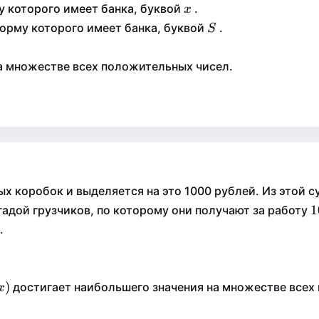
x
у которого имеет банка, буквой
.
x
x
S
орму которого имеет банка, буквой
.
S
S
а множестве всех положительных чисел.
х коробок и выделяется на это 1000 рублей. Из этой 
1
1
1
гадой грузчиков, по которому они получают за работу
.
x)
(
)
)
достигает наибольшего значения на множестве всех
x
x