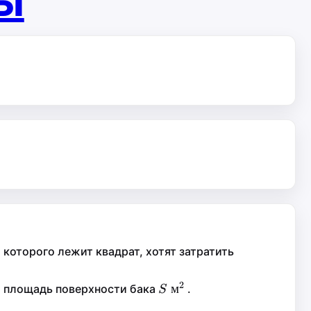
ты
которого лежит квадрат, хотят затратить
2
2
xt{
S\text{
м
м
а площадь поверхности бака
.
S
S
м}^2