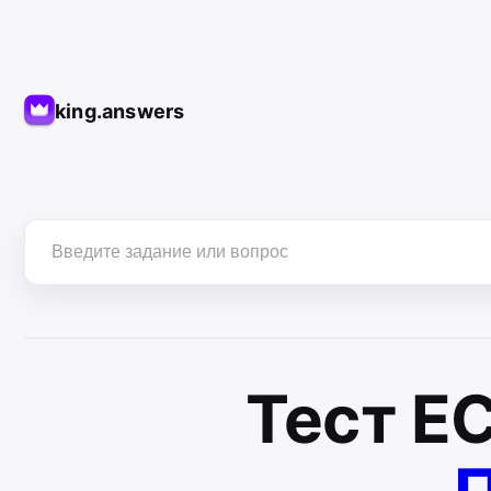
king.answers
Тест
Е