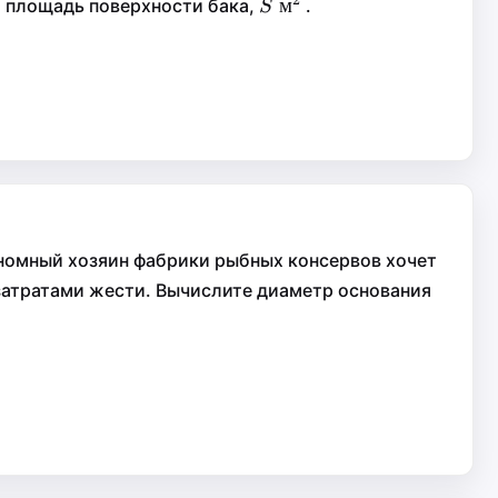
xt{
S\text{
м
м
а площадь поверхности бака,
.
S
S
м}^2
ономный хозяин фабрики рыбных консервов хочет
тратами жести. Вычислите диаметр основания