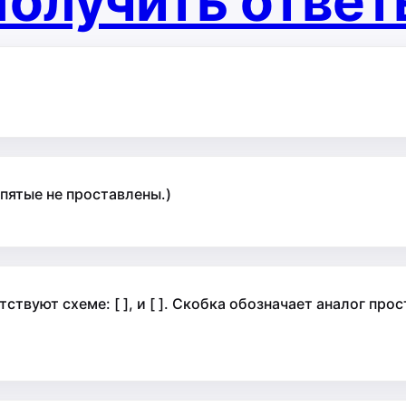
олучить отве
пятые не проставлены.)
твуют схеме: [ ], и [ ]. Скобка обозначает аналог про