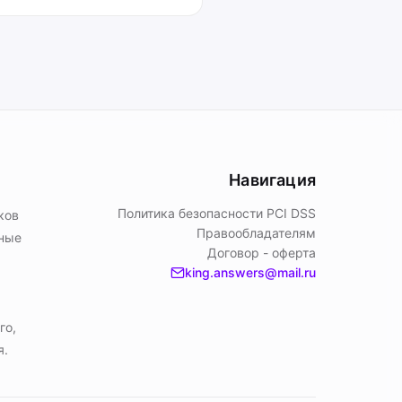
Навигация
Политика безопасности PСI DSS
ков
Правообладателям
ьные
Договор - оферта
king.answers@mail.ru
го,
я.