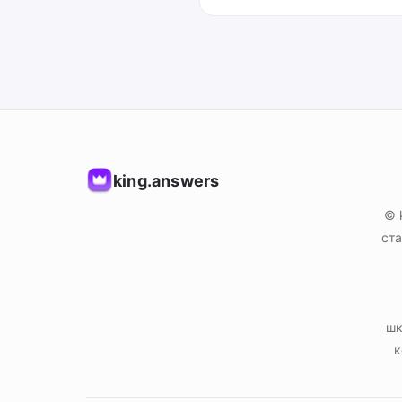
king.answers
© 
ста
шк
к