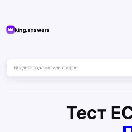
king.answers
Тест
Е