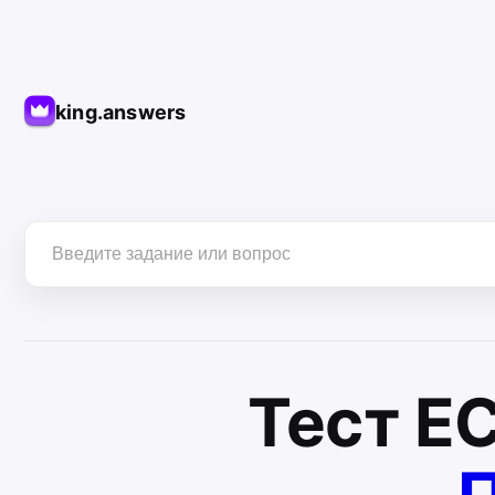
king.answers
Тест
Е