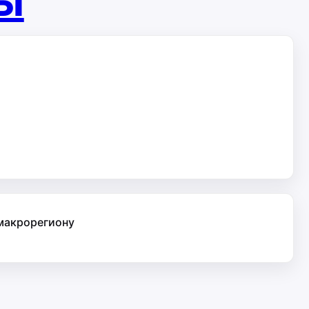
ты
 макрорегиону