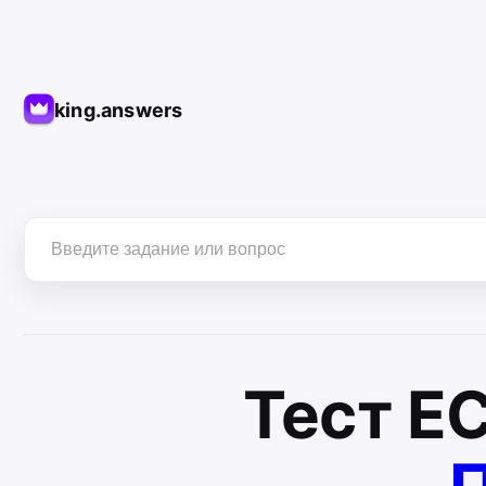
king.answers
Тест
Е