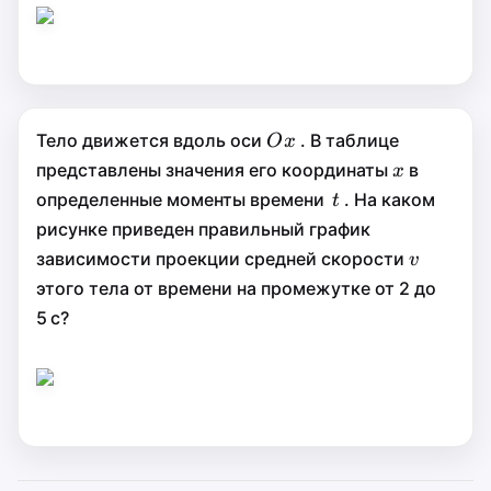
Ox
Тело движется вдоль оси
. В таблице
O
x
O
x
x
представлены значения его координаты
в
x
x
t
определенные моменты времени
. На каком
t
t
рисунке приведен правильный график
v
зависимости проекции средней скорости
v
v
этого тела от времени на промежутке от 2 до
5 с?