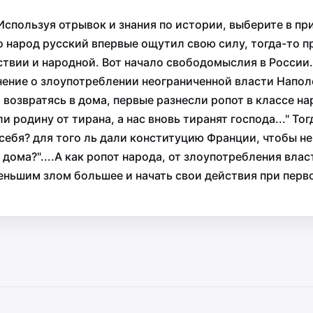
Используя отрывок и знания по истории, выберите в п
о народ русский впервые ощутил свою силу, тогда-то п
ствии и народной. Вот начало свободомыслия в России
ение о злоупотреблении неограниченной власти Наполе
 возвратясь в дома, первые разнесли ропот в классе на
 родину от тирана, а нас вновь тиранят господа..." Тог
ебя? для того ль дали конституцию Франции, чтобы не 
дома?"....А как ропот народа, от злоупотребления вл
ньшим злом большее и начать свои действия при перво