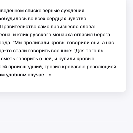
риведённом списке верные суждения.
робудилось во всех сердцах чувство
.Правительство само произнесло слова:
она, и клик русского монарха огласил берега
рода. "Мы проливали кровь, говорили они, а нас
да-то стали говорить военные: "Для того ль
сметь говорить о ней, и купили кровью
астей происшедший, грозил кровавою революцией,
м удобном случае...»