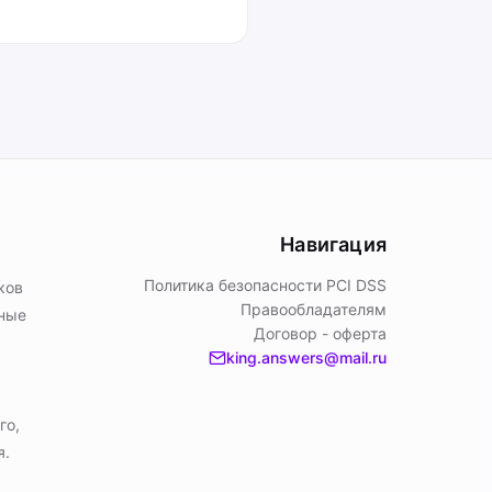
Навигация
Политика безопасности PСI DSS
ков
Правообладателям
ьные
Договор - оферта
king.answers@mail.ru
го,
я.