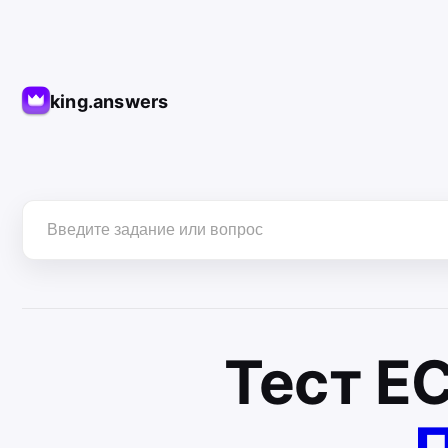
king.answers
Тест
Е