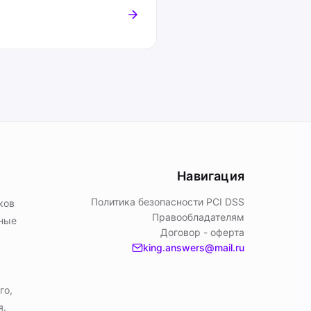
Навигация
Политика безопасности PСI DSS
ков
Правообладателям
ьные
Договор - оферта
king.answers@mail.ru
го,
я.