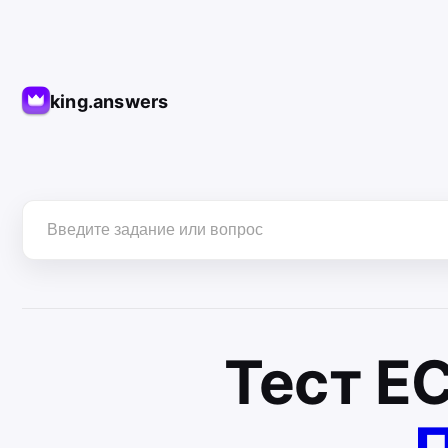
king.answers
Тест
Е