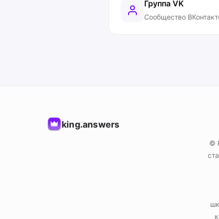
Группа VK
Сообщество ВКонтакт
king.answers
© 
ста
шк
к