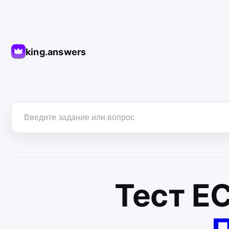
king.answers
Тест
Е