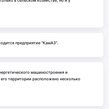
лько в сельском хозяйстве, но и у
ходится предприятие "КамАЗ".
энергетического машиностроения и
а его территории расположено несколько