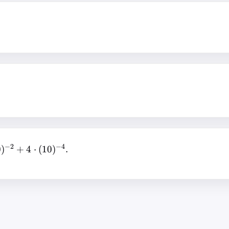
^3
−
2
−
4
1}
0
)
+
4
⋅
(
10
)
.
{-2}
{-4}