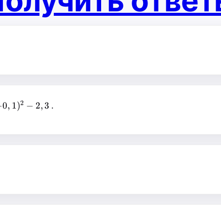
олучить отве
2
3-
−
0
,
1
)
−
2
,
3
.