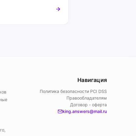
Навигация
Политика безопасности PСI DSS
ков
Правообладателям
ьные
Договор - оферта
king.answers@mail.ru
го,