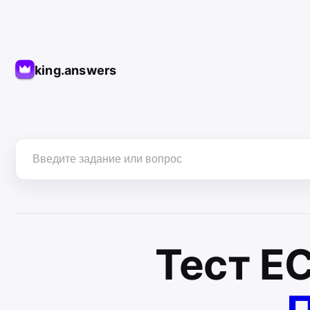
king.answers
Тест
Е