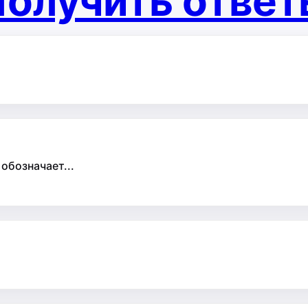
олучить отве
обозначает...