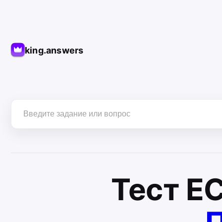
king.answers
Тест
Е