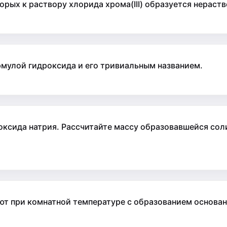
рых к раствору хлорида хрома(III) образуется нераст
мулой гидроксида и его тривиальным названием.
оксида натрия. Рассчитайте массу образовавшейся соли
ют при комнатной температуре с образованием основан