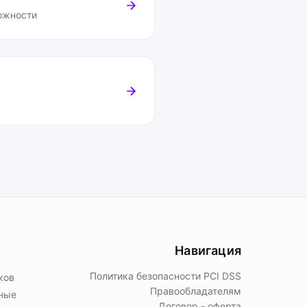
ожности
Навигация
Политика безопасности PСI DSS
ков
Правообладателям
ьные
Договор - оферта