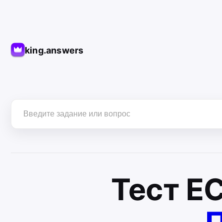
king.answers
Тест
Е