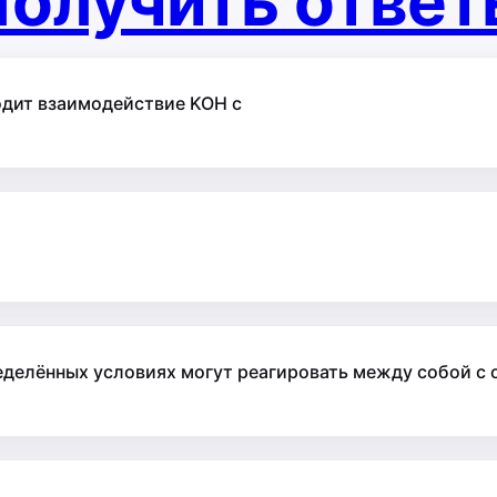
олучить отве
одит взаимодействие KOH с
еделённых условиях могут реагировать между собой с