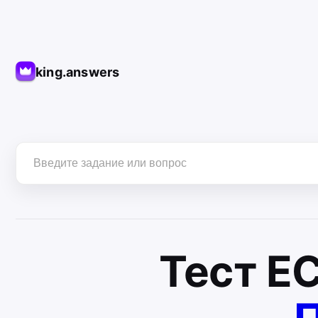
king.answers
Тест
Е