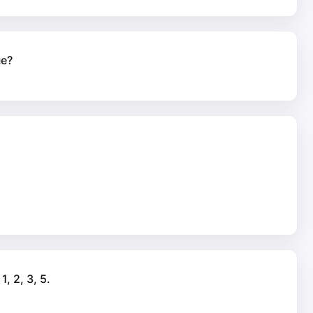
ые?
 2, 3, 5.