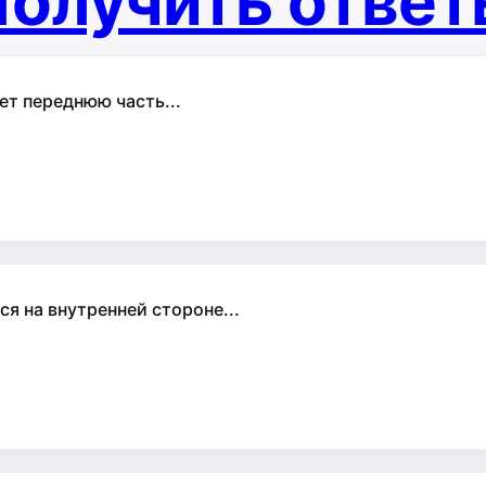
олучить отве
т переднюю часть...
я на внутренней стороне...