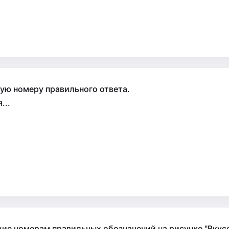
ую номеру правильного ответа.
...
ие номерам правильных обозначений на рисунке "Вкусов