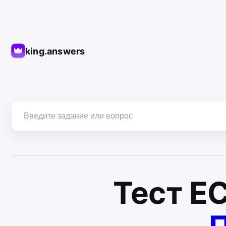
king.answers
Тест
Е