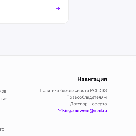
Навигация
Политика безопасности PСI DSS
ков
Правообладателям
ьные
Договор - оферта
king.answers@mail.ru
го,