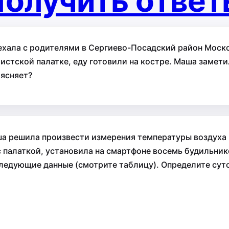
олучить отве
ехала с родителями в Сергиево-Посадский район Моск
ристской палатке, еду готовили на костре. Маша замети
ъясняет?
а решила произвести измерения температуры воздуха в
с палаткой, установила на смартфоне восемь будильник
ледующие данные (смотрите таблицу). Определите сут