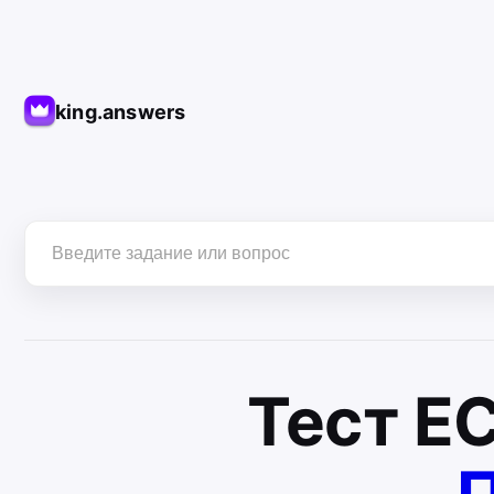
king.answers
Тест
Е