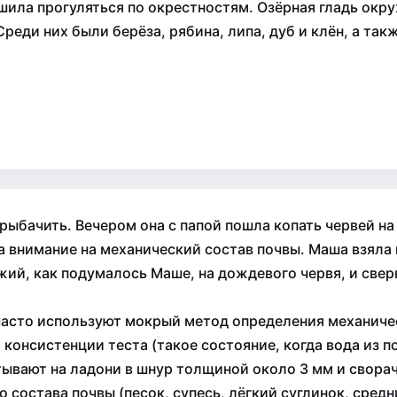
шила прогуляться по окрестностям. Озёрная гладь окру
еди них были берёза, рябина, липа, дуб и клён, а такж
порыбачить. Вечером она с папой пошла копать червей 
 внимание на механический состав почвы. Маша взяла 
жий, как подумалось Маше, на дождевого червя, и свер
часто используют мокрый метод определения механичес
консистенции теста (такое состояние, когда вода из п
ывают на ладони в шнур толщиной около 3 мм и сворач
 состава почвы (песок, супесь, лёгкий суглинок, средн