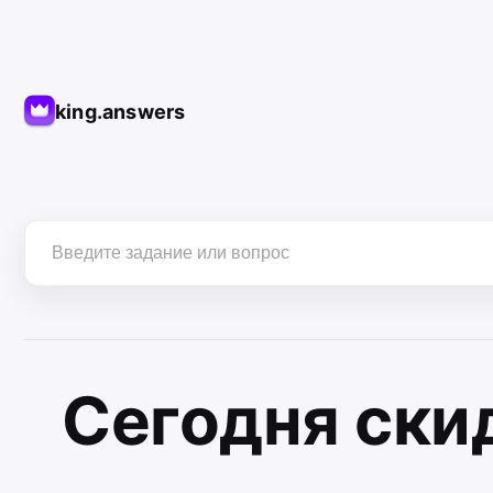
king.answers
Сегодня
ски