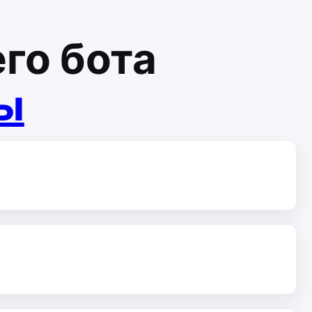
го бота
ты