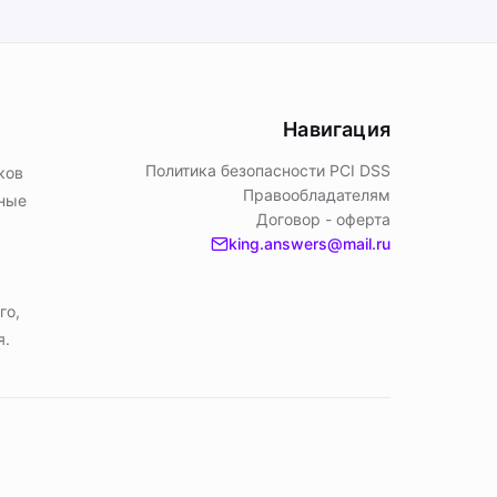
Навигация
Политика безопасности PСI DSS
ков
Правообладателям
ьные
Договор - оферта
king.answers@mail.ru
го,
я.