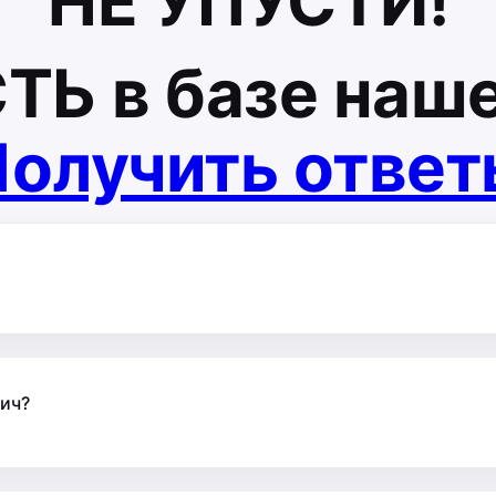
НЕ УПУСТИ!
СТЬ
в базе наше
олучить отве
вич?