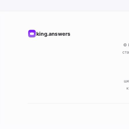
king.answers
© 
ста
шк
к