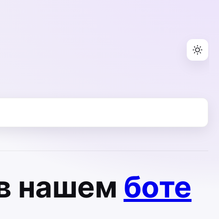
в нашем
боте