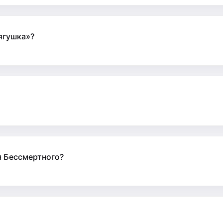
ягушка»?
я Бессмертного?