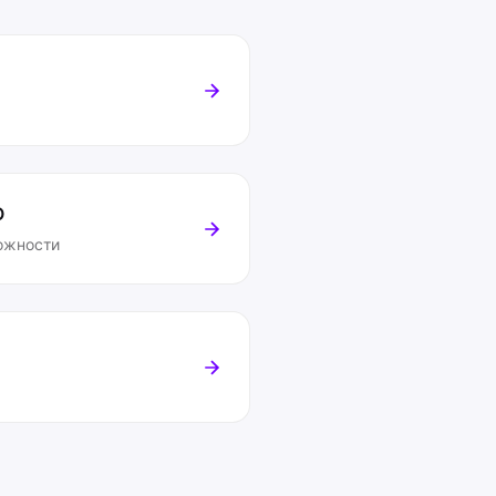
O
ожности