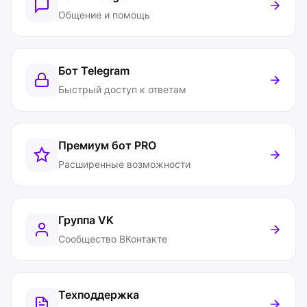
Общение и помощь
Бот Telegram
Быстрый доступ к ответам
Премиум бот
PRO
Расширенные возможности
Группа VK
Сообщество ВКонтакте
Техподдержка