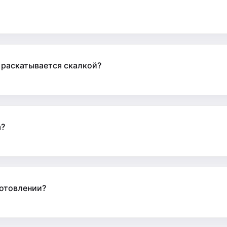
 раскатывается скалкой?
а?
готовлении?