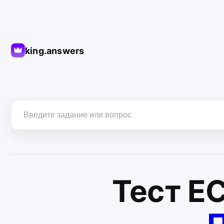
king.answers
Тест
Е