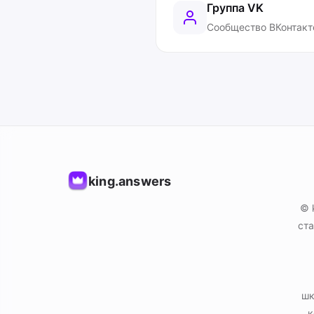
Группа VK
Сообщество ВКонтакт
king.answers
© 
ста
шк
к