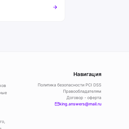
Навигация
Политика безопасности PСI DSS
ков
Правообладателям
ьные
Договор - оферта
king.answers@mail.ru
го,
я.