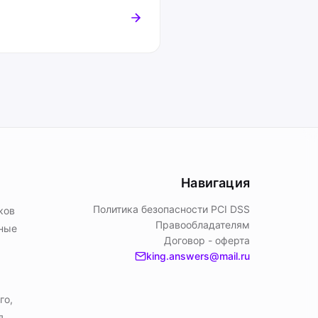
Навигация
Политика безопасности PСI DSS
ков
Правообладателям
ьные
Договор - оферта
king.answers@mail.ru
го,
я.