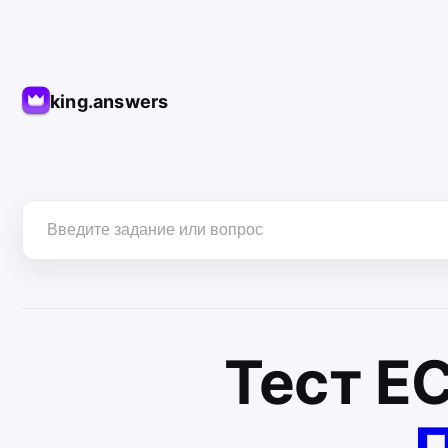
king.answers
Тест
Е