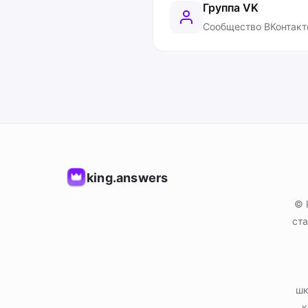
Группа VK
Сообщество ВКонтакт
king.answers
© 
ста
шк
к