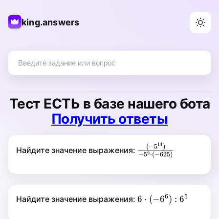
king.answers
Тест
ЕСТЬ
в базе нашего бота
Получить ответы
14
14
(
−
5
)
\frac{(-5^{14})
(
−
5
)
Найдите значение выражения:
9
−
5
⋅
(
−
625
)
9
−
5
⋅
(
−
625
)
{-5^9 \cdot
(-625)}
6
5
6
6
⋅
6
⋅
(
−
6
)
:
6
Найдите значение выражения:
6
\cdot
(
−
6
)
: