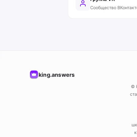
Сообщество ВКонтакт
king.answers
© 
ста
шк
к