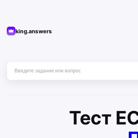
king.answers
Тест
Е