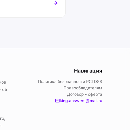
Навигация
Политика безопасности PСI DSS
ков
Правообладателям
ьные
Договор - оферта
king.answers@mail.ru
го,
я.