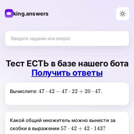
king.answers
Тест
ЕСТЬ
в базе нашего бота
Получить ответы
47\cdot42-
47
⋅
47
⋅
42
−
47
⋅
22
+
20
⋅
47.
Вычислите:
47\cdot22+20\cdot47.
42
−
47
⋅
22
+
Какой общий множитель можно вынести за
20
⋅
57\cdot42+42\cdot143
57
⋅
57
⋅
42
+
42
⋅
143
?
скобки в выражении
47.