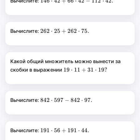
146\cdot42+66\cdot42-
146
⋅
146
⋅
42
+
66
⋅
42
−
112
⋅
42.
Вычислите:
112\cdot42.
42
+
66
⋅
42
−
262\cdot25+262\cdot75.
262
⋅
262
⋅
25
+
262
⋅
75.
Вычислите:
112
⋅
25
+
42.
262
⋅
75.
Какой общий множитель можно вынести за
19\cdot11+31\cdot19?
19
⋅
19
⋅
11
+
31
⋅
19
?
скобки в выражении
11
+
31
⋅
19
?
842\cdot597-
842
⋅
842
⋅
597
−
842
⋅
97.
Вычислите:
842\cdot97.
597
−
842
⋅
97.
191\cdot56+191\cdot44.
191
⋅
191
⋅
56
+
191
⋅
44.
Вычислите:
56
+