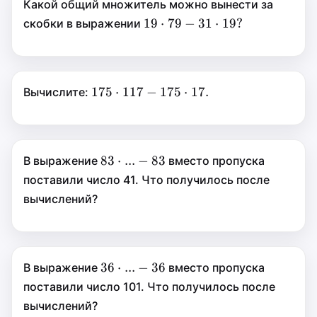
Какой общий множитель можно вынести за
160
⋅
19\cdot79-
19
⋅
19
⋅
79
−
31
⋅
19
?
скобки в выражении
8.
31\cdot19?
79
−
31
⋅
19
?
175\cdot117-
175
⋅
175
⋅
117
−
175
⋅
17.
Вычислите:
175\cdot17.
117
−
175
⋅
17.
83\cdot...-83
83
⋅
83
⋅
...
−
83
В выражение
вместо пропуска
...
−
поставили число 41. Что получилось после
83
вычислений?
36\cdot...-36
36
⋅
36
⋅
...
−
36
В выражение
вместо пропуска
...
−
поставили число 101. Что получилось после
36
вычислений?