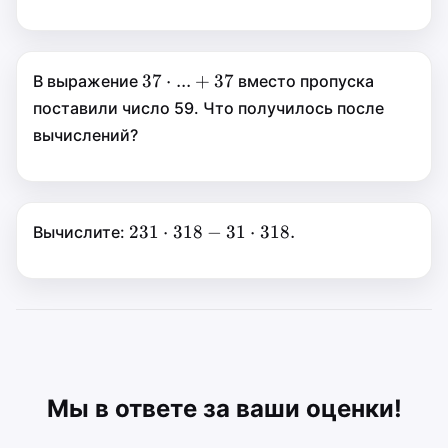
37\cdot...+37
37
⋅
37
⋅
...
+
37
В выражение
вместо пропуска
...
+
поставили число 59. Что получилось после
37
вычислений?
231\cdot318-
231
⋅
231
⋅
318
−
31
⋅
318.
Вычислите:
31\cdot318.
318
−
31
⋅
318.
Мы в ответе за ваши оценки!