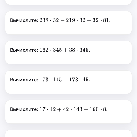
191
⋅
44.
238\cdot32-
238
⋅
238
⋅
32
−
219
⋅
32
+
32
⋅
81.
Вычислите:
219\cdot32+32\cdot81.
32
−
219
⋅
32
+
162\cdot345+38\cdot345.
162
⋅
162
⋅
345
+
38
⋅
345.
Вычислите:
32
⋅
345
+
81.
38
⋅
345.
173\cdot145-
173
⋅
173
⋅
145
−
173
⋅
45.
Вычислите:
173\cdot45.
145
−
173
⋅
45.
17\cdot42+42\cdot143+160\cd
17
⋅
17
⋅
42
+
42
⋅
143
+
160
⋅
8.
Вычислите:
42
+
42
⋅
143
+