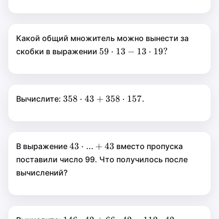
42
+
42
⋅
143
?
Какой общий множитель можно вынести за
59\cdot13-
59
⋅
59
⋅
13
−
13
⋅
19
?
скобки в выражении
13\cdot19?
13
−
13
⋅
19
?
358\cdot43+358\cdot157.
358
⋅
358
⋅
43
+
358
⋅
157.
Вычислите:
43
+
358
⋅
157.
43\cdot...+43
43
⋅
43
⋅
...
+
43
В выражение
вместо пропуска
...
+
поставили число 99. Что получилось после
43
вычислений?