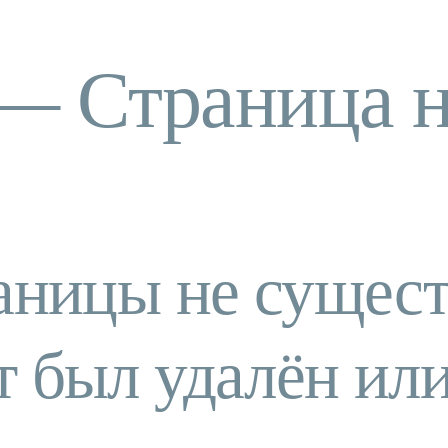
— Страница н
аницы не сущест
т был удалён ил