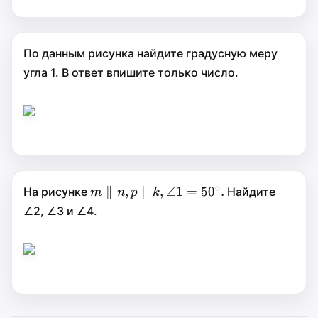
\angle
MPF =
42^\circ.
По данным рисунка найдите градусную меру
угла 1. В ответ впишите только число.
∘
m \parallel n, p
∥
∥
,
∥
,
∠1
=
5
0
.
На рисунке
Найдите
m
m
n
p
k
\parallel k,
,
∥
∠2, ∠3 и ∠4.
n
p
\angle1=50^\circ.
,
∠1
=
k
∘
5
0
.