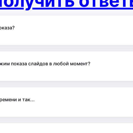
олучить отве
оказа?
ежим показа слайдов в любой момент?
емени и так...