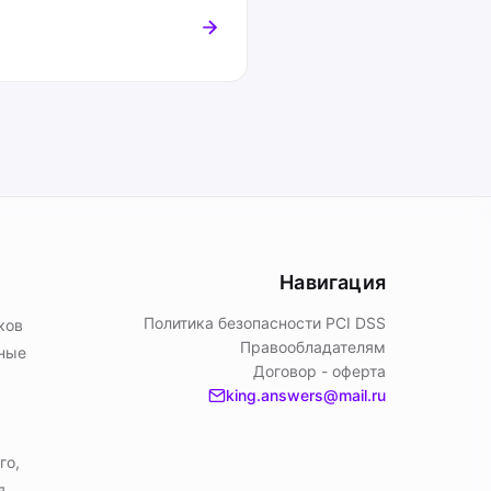
Навигация
Политика безопасности PСI DSS
ков
Правообладателям
ьные
Договор - оферта
king.answers@mail.ru
го,
я.