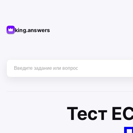
king.answers
Тест
Е