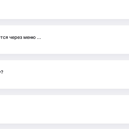
ся через меню ...
у?