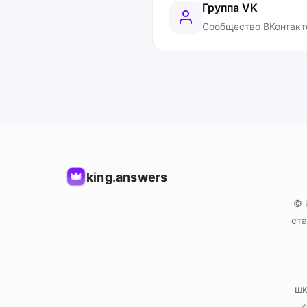
Группа VK
Сообщество ВКонтакт
king.answers
© 
ста
шк
к