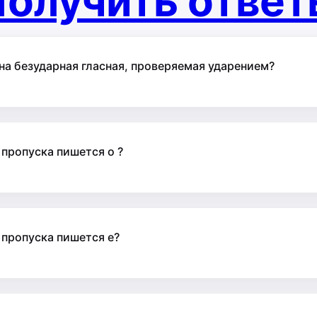
олучить отве
на безударная гласная, проверяемая ударением?
 пропуска пишется о ?
е пропуска пишется е?