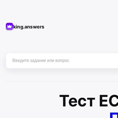
king.answers
Тест
Е