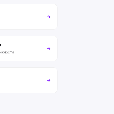
O
ожности