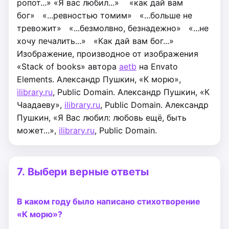
ропот...»
«Я вас любил...»
«как дай вам
бог»
«...ревностью томим»
«...больше не
тревожит»
«...безмолвно, безнадежно»
«...не
хочу печалить...»
«Как дай вам бог...»
Изображение, производное от изображения
«Stack of books» автора
aetb
на Envato
Elements.
Александр Пушкин, «К морю»,
ilibrary.ru
, Public Domain.
Александр Пушкин, «К
Чаадаеву»,
ilibrary.ru
, Public Domain.
Александр
Пушкин, «Я Вас любил: любовь ещё, быть
может...»,
ilibrary.ru
, Public Domain.
7.
Выбери верные ответы
В каком году было написано стихотворение
«К морю»?