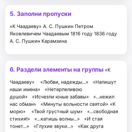
5.
Заполни пропуски
«К Чаадаеву»
А. С. Пушкин
Петром
Яковлевичем Чаадаевым
1816 году
1836 году
А. С. Пушкин
Карамзина
6.
Раздели элементы на группы
«К
Чаадаеву»
«Любви, надежды...»
«Напишут
наши имена»
«Нетерпеливою
душой»
«Исчезли юные забавы»
«...нежил
нас обман»
«Минуты вольности святой»
«К
морю»
«Твой грустный шум»
«...свободная
стихия!»
«...катишь волны...»
«И стая
тонет...»
«Глухие звуки...»
«Как друга