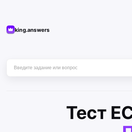
king.answers
Тест
Е