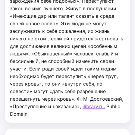
зарождения себе подобных».
Переступают
закон во имя лучшего.
Живут в послушании.
«Имеющие дар или талант сказать в среде
своей новое слово».
Эти люди не могут
заслуживать к себе сожаления, их жизнь
ничего не стоит, если ей придется жертвовать
для достижения великих целей «особенным
людям».
«Обыкновенный» человек, слабый и
бессильный, не способный изме­нить своей
участи.
Если ради своей идеи таким людям
необходимо бу­дет переступить «через труп,
через кровь», то они «внутри себя, по
совести» могут «дать себе разре­шение
перешагнуть через кровь».
Ф. М. Достоевский,
«Преступление и наказание»,
ilibrary.ru
, Public
Domain.