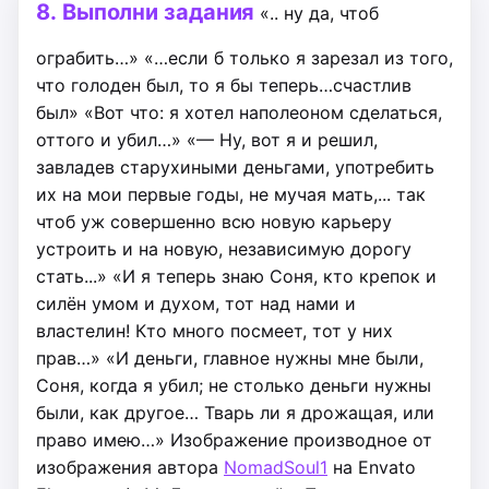
8.
Выполни задания
«.. ну да, чтоб
ограбить…»
«…если б только я зарезал из того,
что голоден был, то я бы теперь…счастлив
был»
«Вот что: я хотел наполеоном сделаться,
оттого и убил…»
«— Ну, вот я и решил,
завладев старухиными деньгами, употребить
их на мои первые годы, не мучая мать,... так
чтоб уж совершенно всю новую карьеру
устроить и на новую, независимую дорогу
стать...»
«И я теперь знаю Соня, кто крепок и
силён умом и духом, тот над нами и
властелин! Кто много посмеет, тот у них
прав…»
«И деньги, главное нужны мне были,
Соня, когда я убил; не столько деньги нужны
были, как другое… Тварь ли я дрожащая, или
право имею…»
Изображение производное от
изображения автора
NomadSoul1
на Envato