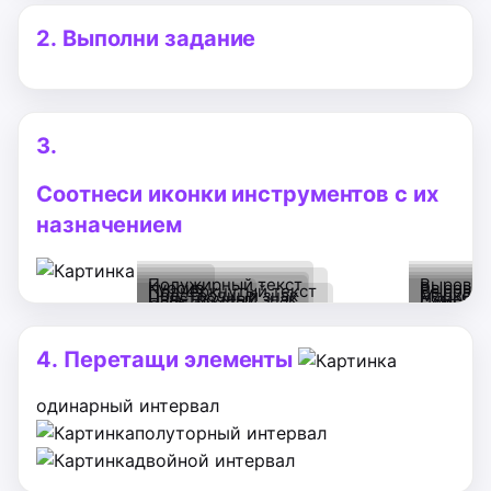
2.
Выполни задание
3.
Соотнеси иконки инструментов с их
назначением
Полужирный текст
Выровня
Курсив
Выровня
Подчёркнутый текст
Выровня
Подстрочный знак
Маркер
Надстрочный знак
Нумерац
Цвет текста
Сортиро
Отобразить все знаки
текст по
текст по
текст по
левому
центру
ширине
4.
Перетащи элементы
краю
одинарный интервал
полуторный интервал
двойной интервал