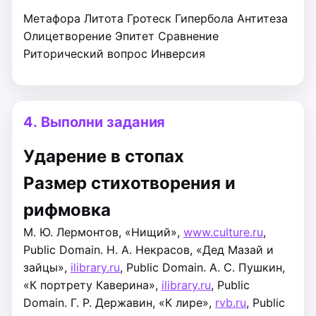
Метафора
Литота
Гротеск
Гипербола
Антитеза
Олицетворение
Эпитет
Сравнение
Риторический вопрос
Инверсия
4.
Выполни задания
Ударение в стопах
Размер стихотворения и
рифмовка
М. Ю. Лермонтов, «Нищий»,
www.culture.ru
,
Public Domain.
Н. А. Некрасов, «Дед Мазай и
зайцы»,
ilibrary.ru
, Public Domain.
А. С. Пушкин,
«К портрету Каверина»,
ilibrary.ru
, Public
Domain.
Г. Р. Державин, «К лире»,
rvb.ru
, Public