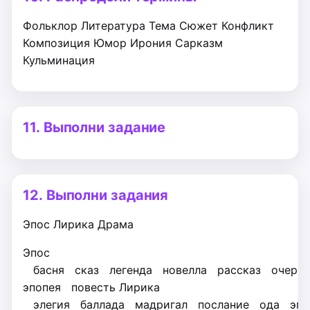
Фольклор
Литература
Тема
Сюжет
Конфликт
Композиция
Юмор
Ирония
Сарказм
Кульминация
11.
Выполни задание
12.
Выполни задания
Эпос
Лирика
Драма
Эпос
басня
сказ
легенда
новелла
рассказ
очерк
эпопея
повесть
Лирика
элегия
баллада
мадригал
послание
ода
эпи