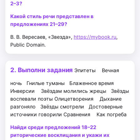
2–3?
Какой стиль речи представлен в
предложениях 21–29?
В. В. Вересаев, «Звезда»,
https://mybook.ru
,
Public Domain.
2.
Выполни задания
Эпитеты
Вечная
ночь
Гнилые туманы
Блаженное время
Инверсии
Звёздам молились жрецы
Звёзды
воспевали поэты
Олицетворения
Дыхание
разгоняло
Звёзды смотрели
Достоверные
источники говорили
Сравнения
Как погреба
Найди среди предложений 18–22
риторические восклицания и укажи их