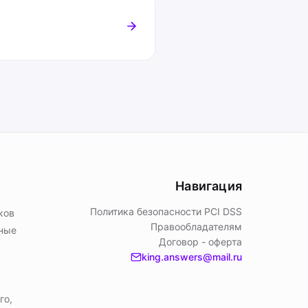
Навигация
Политика безопасности PСI DSS
ков
Правообладателям
ьные
Договор - оферта
king.answers@mail.ru
го,