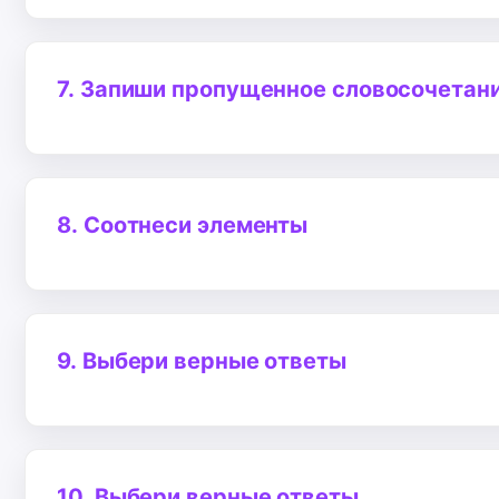
7.
Запиши пропущенное словосочетан
8.
Соотнеси элементы
9.
Выбери верные ответы
10.
Выбери верные ответы