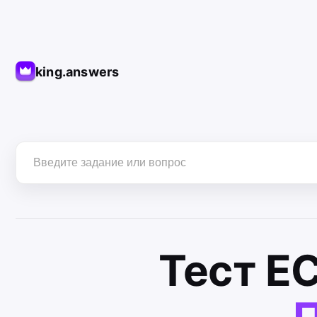
king.answers
Тест
Е