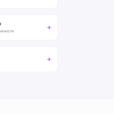
O
ожности