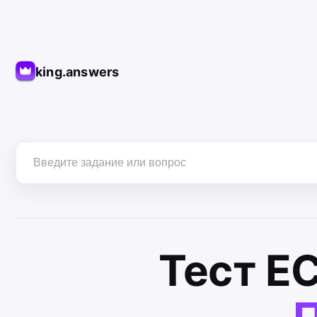
king.answers
Тест
Е