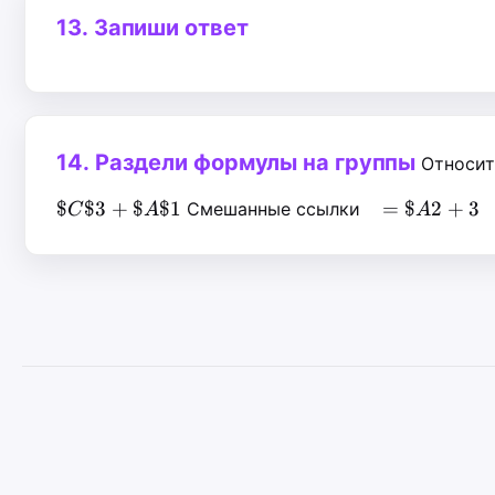
13.
Запиши ответ
14.
Раздели формулы на группы
Относит
=\$A2+3
$
$3
+
$
$1
=
$
2
+
3
Смешанные ссылки
C
A
A