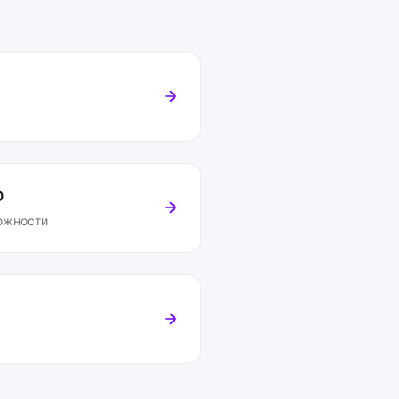
O
ожности