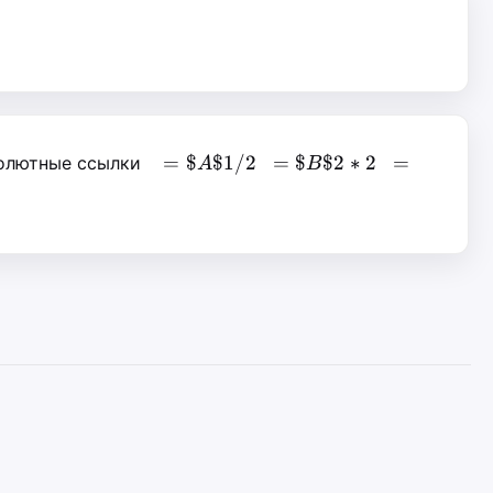
=\$A\$1/2
=\$B\$2*2
=\$C\$3+
=
$
$1/2
=
$
$2
∗
2
=
олютные ссылки
A
B