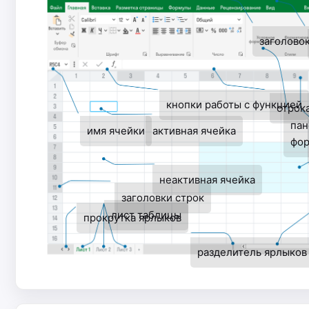
заголово
кнопки работы с функцией
строк
пан
имя ячейки
активная ячейка
фор
неактивная ячейка
заголовки строк
лист таблицы
прокрутка ярлыков
разделитель ярлыков