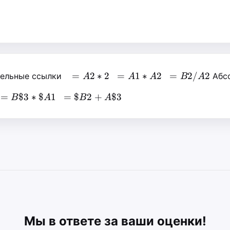
=A2*2
=A1*A2
=B2/A2
=
2
∗
2
=
1
∗
2
=
2/
2
ельные ссылки
Абс
A
A
A
B
A
=B\$3*\$A1
=\$B2+A\$3
=
$3
∗
$
1
=
$
2
+
$3
B
A
B
A
Мы в ответе за ваши оценки!