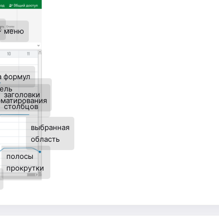
к
меню
а формул
ель
заголовки
матирования
столбцов
выбранная
область
полосы
прокрутки