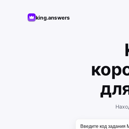
king.answers
кор
дл
Нахо