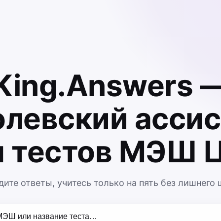
King.Answers 
олевский ассис
я тестов МЭШ 
дите ответы, учитесь только на пять без лишнего 