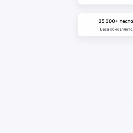
25 000+ тест
База обновляетс