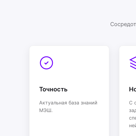
Сосредот
Точность
Н
Актуальная база знаний
С 
МЭШ.
за
сп
не