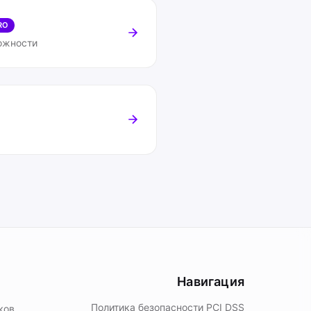
RO
ожности
Навигация
Политика безопасности PСI DSS
ков