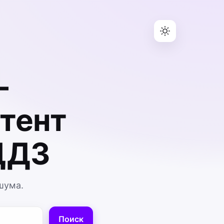
—
тент
ЦДЗ
шума.
Поиск