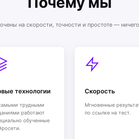
Почему мы
очены на скорости, точности и простоте — ничего
овые технологии
Скорость
самыми трудными
Мгновенные результа
даниями работают
по ссылке на тест.
ециально обученные
йросети.