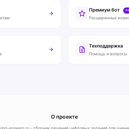
Премиум бот
P
ветам
Расширенные возм
Техподдержка
е
Помощь и вопросы
О проекте
king-answers.ru - сборник решений цифровых заданий для учени